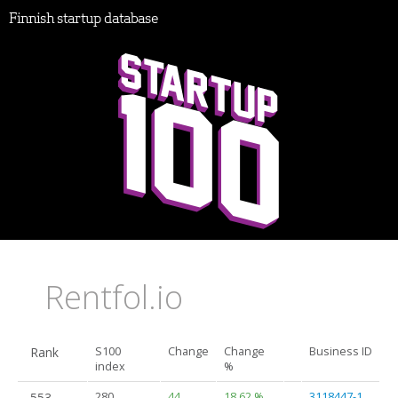
Finnish startup database
Rentfol.io
Rank
S100
Change
Change
Business ID
index
%
553.
280
44
18.62 %
3118447-1